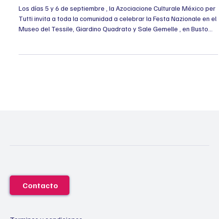
Fiesta Nacional Mexicana en Busto Arsizio –
Entrada Libre
Los días 5 y 6 de septiembre , la Azociacione Culturale México per
Tutti invita a toda la comunidad a celebrar la Festa Nazionale en el
Museo del Tessile, Giardino Quadrato y Sale Gemelle , en Busto
Arsizio (VA) . Será una fiesta cultural abierta al público, con
entrada gratuita, que reunirá lo mejor de México en Italia :
Gastronomía: disfruta del auténtico street food mexicano
Espectáculos y música en vivo para toda la familia Actividades
infantiles y artesanías Ceremon