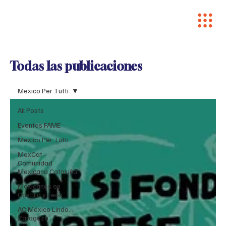
Todas las publicaciones
Mexico Per Tutti
All Posts
Eventos FAME
Mexico Per Tutti
MexCat–
Comunidad
Mexicana Cataluña
Mexicanos en
Castilla y León
AC México Lindo...
Zaragoza