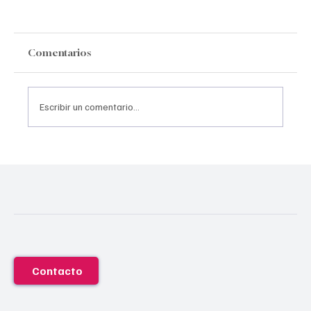
Comentarios
Escribir un comentario...
CONVOCATORIA: "MÉXICO EN EL
CORAZÓN" – RECONOCIMIENTO
FAME 2026
Contacto