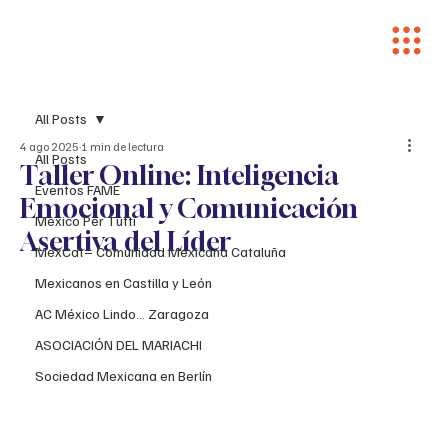
All Posts
4 ago 2025
1 min de lectura
All Posts
Taller Online: Inteligencia
Eventos FAME
Emocional y Comunicación
Mexico Per Tutti
Asertiva del Líder
MexCat– Comunidad Mexicana Cataluña
Mexicanos en Castilla y León
AC México Lindo... Zaragoza
ASOCIACIÓN DEL MARIACHI
Sociedad Mexicana en Berlín