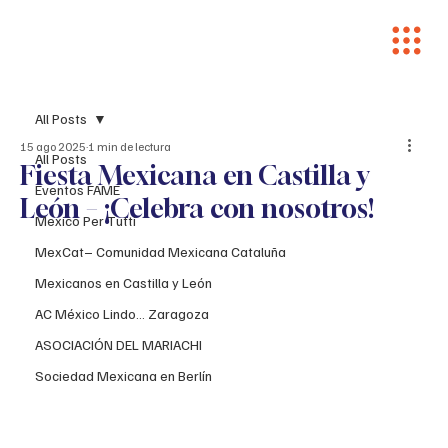
All Posts
15 ago 2025
1 min de lectura
All Posts
Fiesta Mexicana en Castilla y
Eventos FAME
León – ¡Celebra con nosotros!
Mexico Per Tutti
MexCat– Comunidad Mexicana Cataluña
Mexicanos en Castilla y León
AC México Lindo... Zaragoza
ASOCIACIÓN DEL MARIACHI
Sociedad Mexicana en Berlín