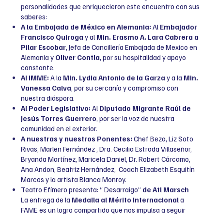
personalidades que enriquecieron este encuentro con sus
saberes:
A la Embajada de México en Alemania:
Al
Embajador
Francisco Quiroga
y al
Min. Erasmo A. Lara Cabrera a
Pilar Escobar
, Jefa de Cancillería Embajada de Mexico en
Alemania y
Oliver Contla
, por su hospitalidad y apoyo
constante.
Al IMME:
A la
Min. Lydia Antonio de la Garza
y a la
Min.
Vanessa Calva
, por su cercanía y compromiso con
nuestra diáspora.
Al Poder Legislativo:
Al
Diputado Migrante Raúl de
Jesús Torres Guerrero
, por ser la voz de nuestra
comunidad en el exterior.
A nuestras y nuestros Ponentes:
Chef Beza, Liz Soto
Rivas, Marlen Fernández , Dra. Cecilia Estrada Villaseñor,
Bryanda Martínez, Maricela Daniel, Dr. Robert Cárcamo,
Ana Andon, Beatriz Hernández, Coach Elizabeth Esquitín
Marcos y la artista Bianca Monroy.
Teatro Efímero presenta: “ Desarraigo”
de Atl Marsch
La entrega de la
Medalla al Mérito Internacional
a
FAME es un logro compartido que nos impulsa a seguir